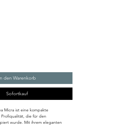
In den Warenkorb
Sofortkauf
ea Micra ist eine kompakte
Profiqualität, die für den
iert wurde. Mit ihrem eleganten
erlässigen Leistung ist die Maschine