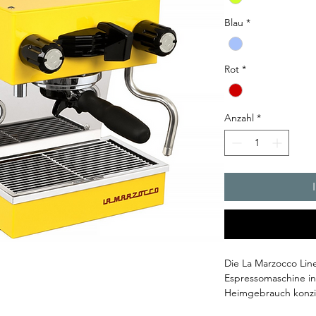
Blau
*
Rot
*
Anzahl
*
Die La Marzocco Lin
Espressomaschine in 
Heimgebrauch konzip
Design und ihrer zuv