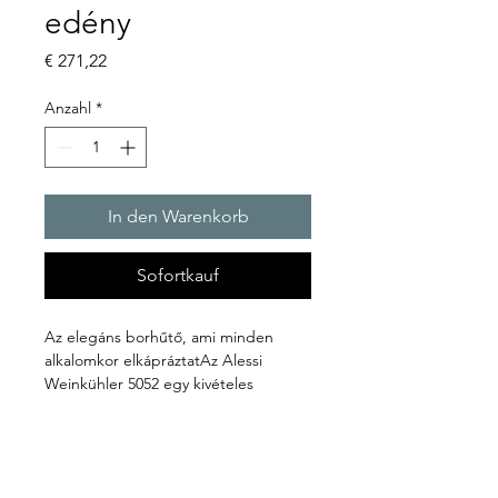
edény
Preis
€ 271,22
Anzahl
*
In den Warenkorb
Sofortkauf
Az elegáns borhűtő, ami minden 
alkalomkor elkápráztatAz Alessi 
Weinkühler 5052 egy kivételes 
borhűtő, mely tökéletes kiegészítője 
lehet otthoni dekorációnak és 
bármilyen különleges alkalomnak. Az 
olasz Alessi márka hosszú évek óta 